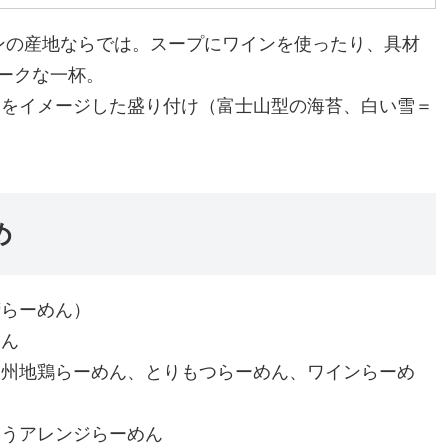
インの産地ならでは。スープにワインを使ったり、具材
ークな一杯。
山をイメージした盛り付け（富士山型の海苔、白い雪＝
め
府らーめん）
めん
甲州地鶏らーめん、とりもつらーめん、ワインらーめ
とうアレンジらーめん