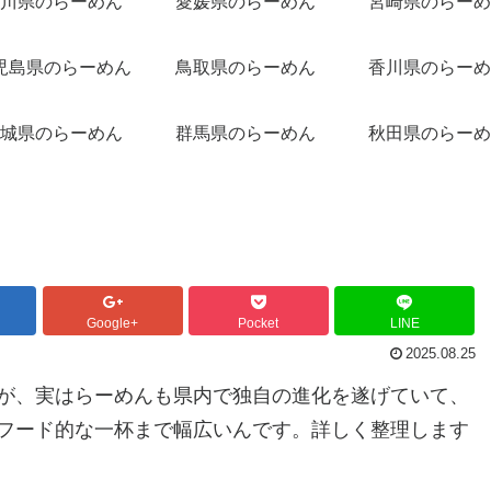
川県のらーめん
愛媛県のらーめん
宮崎県のらーめ
児島県のらーめん
鳥取県のらーめん
香川県のらーめ
城県のらーめん
群馬県のらーめん
秋田県のらーめ
Google+
Pocket
LINE
2025.08.25
が、実はらーめんも県内で独自の進化を遂げていて、
フード的な一杯まで幅広いんです。詳しく整理します