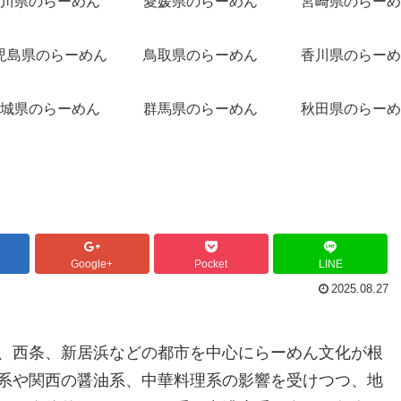
川県のらーめん
愛媛県のらーめん
宮崎県のらーめ
児島県のらーめん
鳥取県のらーめん
香川県のらーめ
城県のらーめん
群馬県のらーめん
秋田県のらーめ
Google+
Pocket
LINE
2025.08.27
、西条、新居浜などの都市を中心にらーめん文化が根
系や関西の醤油系、中華料理系の影響を受けつつ、地