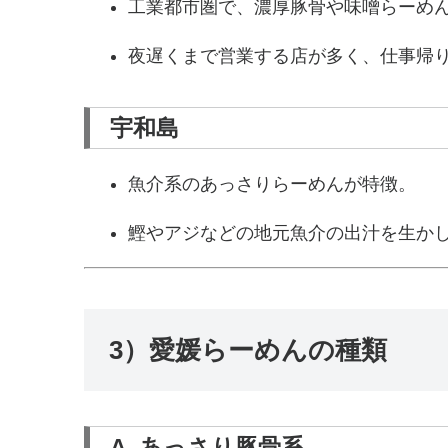
工業都市圏で、濃厚豚骨や味噌らーめ
夜遅くまで営業する店が多く、仕事帰
宇和島
魚介系のあっさりらーめんが特徴。
鰹やアジなどの地元魚介の出汁を生か
3）愛媛らーめんの種類
A. あっさり豚骨系